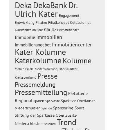
Dr.
Deka
DekaBank
Ulrich Kater
Engagement
Entwicklung
Filialen
Filialkonzept
Geldautomat
Görlitz
Glückspilze on Tour
Heimatkalender
Immobilien
Immobilie
Immobiliencenter
Immobilienangebot
Kater Kolumne
Katerkolumne
Kolumne
Modernisierung
Mobile Filiale
Oberlausitzer
Presse
Kreissportbund
Pressemeldung
Pressemitteilung
PS-Lotterie
Regional
sparen
Sparkasse Oberlausitz-
Sparkasse
Sponsoring
Sport
Niederschlesien
Spende
Stiftung der Sparkasse Oberlausitz-
Trend
Niederschlesien
Studium