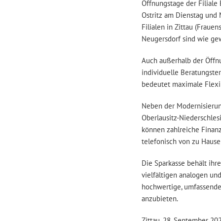
Öffnungstage der Filiale
Ostritz am Dienstag und 
Filialen in Zittau (Frauen
Neugersdorf sind wie gew
Auch außerhalb der Öffnu
individuelle Beratungster
bedeutet maximale Flexib
Neben der Modernisierung 
Oberlausitz-Niederschlesi
können zahlreiche Finan
telefonisch von zu Hause
Die Sparkasse behält ihr
vielfältigen analogen un
hochwertige, umfassende 
anzubieten.
Zittau, 28. September 20