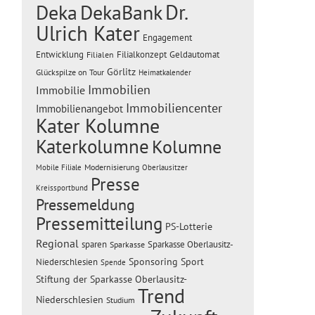
Dr.
Deka
DekaBank
Ulrich Kater
Engagement
Entwicklung
Filialen
Filialkonzept
Geldautomat
Görlitz
Glückspilze on Tour
Heimatkalender
Immobilien
Immobilie
Immobiliencenter
Immobilienangebot
Kater Kolumne
Katerkolumne
Kolumne
Modernisierung
Mobile Filiale
Oberlausitzer
Presse
Kreissportbund
Pressemeldung
Pressemitteilung
PS-Lotterie
Regional
sparen
Sparkasse Oberlausitz-
Sparkasse
Sponsoring
Sport
Niederschlesien
Spende
Stiftung der Sparkasse Oberlausitz-
Trend
Niederschlesien
Studium