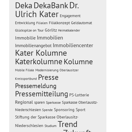
Dr.
Deka
DekaBank
Ulrich Kater
Engagement
Entwicklung
Filialen
Filialkonzept
Geldautomat
Görlitz
Glückspilze on Tour
Heimatkalender
Immobilien
Immobilie
Immobiliencenter
Immobilienangebot
Kater Kolumne
Katerkolumne
Kolumne
Modernisierung
Mobile Filiale
Oberlausitzer
Presse
Kreissportbund
Pressemeldung
Pressemitteilung
PS-Lotterie
Regional
sparen
Sparkasse Oberlausitz-
Sparkasse
Sponsoring
Sport
Niederschlesien
Spende
Stiftung der Sparkasse Oberlausitz-
Trend
Niederschlesien
Studium