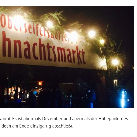
d wärmt. Es ist abermals Dezember und abermals der Höhepunkt des
r doch am Ende einzigartig abschließt.