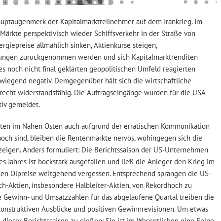
auptaugenmerk der Kapitalmarktteilnehmer auf dem Irankrieg. Im
Märkte perspektivisch wieder Schiffsverkehr in der Straße von
giepreise allmählich sinken, Aktienkurse steigen,
tungen zurückgenommen werden und sich Kapitalmarktrenditen
es noch nicht final geklärten geopolitischen Umfeld reagierten
iegend negativ. Demgegenüber hält sich die wirtschaftliche
 recht widerstandsfähig. Die Auftragseingänge wurden für die USA
tiv gemeldet.
ten im Nahen Osten auch aufgrund der erratischen Kommunikation
och sind, bleiben die Rentenmärkte nervös, wohingegen sich die
zeigen. Anders formuliert: Die Berichtssaison der US-Unternehmen
ses Jahres ist bockstark ausgefallen und ließ die Anleger den Krieg im
en Ölpreise weitgehend vergessen. Entsprechend sprangen die US-
ech-Aktien, insbesondere Halbleiter-Aktien, von Rekordhoch zu
e Gewinn- und Umsatzzahlen für das abgelaufene Quartal treiben die
konstruktiven Ausblicke und positiven Gewinnrevisionen. Um etwas
 dieser Berichtssaison zu gießen: Sie ist im Wesentlichen eine Folge