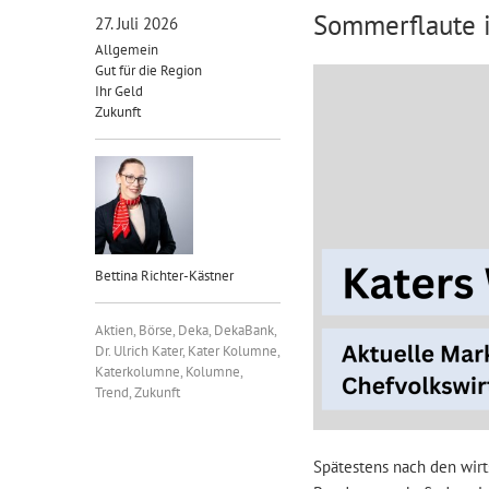
Sommerflaute i
27. Juli 2026
Allgemein
Gut für die Region
Ihr Geld
Zukunft
Bettina Richter-Kästner
Aktien
,
Börse
,
Deka
,
DekaBank
,
Dr. Ulrich Kater
,
Kater Kolumne
,
Katerkolumne
,
Kolumne
,
Trend
,
Zukunft
Spätestens nach den wirt