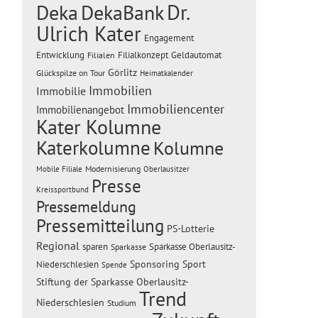
Dr.
Deka
DekaBank
Ulrich Kater
Engagement
Entwicklung
Filialen
Filialkonzept
Geldautomat
Görlitz
Glückspilze on Tour
Heimatkalender
Immobilien
Immobilie
Immobiliencenter
Immobilienangebot
Kater Kolumne
Katerkolumne
Kolumne
Modernisierung
Mobile Filiale
Oberlausitzer
Presse
Kreissportbund
Pressemeldung
Pressemitteilung
PS-Lotterie
Regional
sparen
Sparkasse Oberlausitz-
Sparkasse
Sponsoring
Sport
Niederschlesien
Spende
Stiftung der Sparkasse Oberlausitz-
Trend
Niederschlesien
Studium