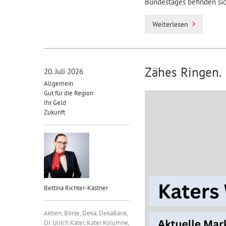
Bundestages befinden si
Weiterlesen
Zähes Ringen.
20. Juli 2026
Allgemein
Gut für die Region
Ihr Geld
Zukunft
Bettina Richter-Kästner
Aktien
,
Börse
,
Deka
,
DekaBank
,
Dr. Ulrich Kater
,
Kater Kolumne
,