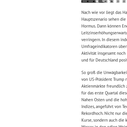
Nach wie vor liegt das H
Hauptszenario sehen die 
Hormus. Dann können Ener
Leitzinserhöhungserwar
verringern. In diesem ind
Umfrageindikatoren überw
Aktivität insgesamt noch
und für Deutschland posi
So groß die Unwägbarkei
von US-Präsident Trump n
Aktienmärkte freundlich 
für das erste Quartal die
Nahen Osten und die hoh
Indizes, angeführt von T
Rekordhoch. Nicht nur di
Kurse, sondern auch die 
Wasser in den edlen Wein