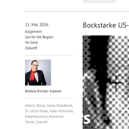
Bockstarke US-
11. Mai 2026
Allgemein
Gut für die Region
Ihr Geld
Zukunft
Bettina Richter-Kästner
Aktien
,
Börse
,
Deka
,
DekaBank
,
Dr. Ulrich Kater
,
Kater Kolumne
,
Katerkolumne
,
Kolumne
,
Trend
,
Zukunft