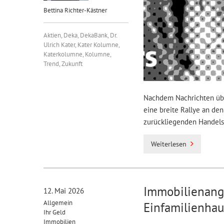
Bettina Richter-Kästner
Aktien
,
Deka
,
DekaBank
,
Dr.
Ulrich Kater
,
Kater Kolumne
,
Katerkolumne
,
Kolumne
,
Trend
,
Zukunft
Nachdem Nachrichten übe
eine breite Rallye an de
zurückliegenden Handels
Weiterlesen
Immobilienange
12. Mai 2026
Allgemein
Einfamilienhau
Ihr Geld
Immobilien