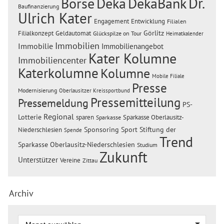
Dr.
Börse
Deka
DekaBank
Baufinanzierung
Ulrich Kater
Engagement
Entwicklung
Filialen
Görlitz
Filialkonzept
Geldautomat
Glückspilze on Tour
Heimatkalender
Immobilien
Immobilie
Immobilienangebot
Kater Kolumne
Immobiliencenter
Katerkolumne
Kolumne
Mobile Filiale
Presse
Modernisierung
Oberlausitzer Kreissportbund
Pressemitteilung
Pressemeldung
PS-
Regional
Lotterie
sparen
Sparkasse Oberlausitz-
Sparkasse
Sponsoring
Sport
Stiftung der
Niederschlesien
Spende
Trend
Sparkasse Oberlausitz-Niederschlesien
Studium
Zukunft
Unterstützer
Vereine
Zittau
Archiv