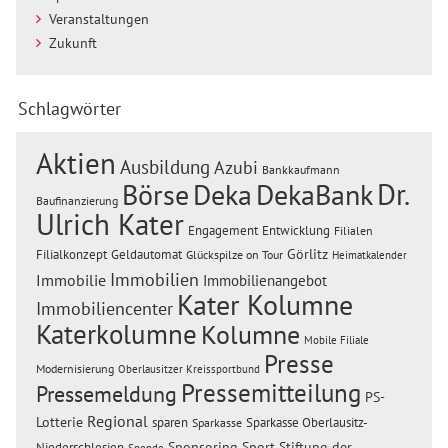
Veranstaltungen
Zukunft
Schlagwörter
Aktien
Ausbildung
Azubi
Bankkaufmann
Dr.
Börse
Deka
DekaBank
Baufinanzierung
Ulrich Kater
Engagement
Entwicklung
Filialen
Görlitz
Filialkonzept
Geldautomat
Glückspilze on Tour
Heimatkalender
Immobilien
Immobilie
Immobilienangebot
Kater Kolumne
Immobiliencenter
Katerkolumne
Kolumne
Mobile Filiale
Presse
Modernisierung
Oberlausitzer Kreissportbund
Pressemitteilung
Pressemeldung
PS-
Regional
Lotterie
sparen
Sparkasse Oberlausitz-
Sparkasse
Sponsoring
Sport
Stiftung der
Niederschlesien
Spende