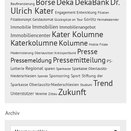
Dr.
Börse
Deka
DekaBank
Baufinanzierung
Ulrich Kater
Engagement
Entwicklung
Filialen
Görlitz
Filialkonzept
Geldautomat
Glückspilze on Tour
Heimatkalender
Immobilien
Immobilie
Immobilienangebot
Kater Kolumne
Immobiliencenter
Katerkolumne
Kolumne
Mobile Filiale
Presse
Modernisierung
Oberlausitzer Kreissportbund
Pressemitteilung
Pressemeldung
PS-
Regional
Lotterie
sparen
Sparkasse Oberlausitz-
Sparkasse
Sponsoring
Sport
Stiftung der
Niederschlesien
Spende
Trend
Sparkasse Oberlausitz-Niederschlesien
Studium
Zukunft
Unterstützer
Vereine
Zittau
Archiv