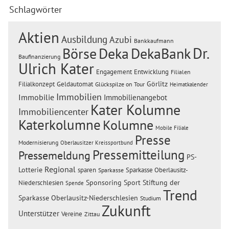
Schlagwörter
Aktien
Ausbildung
Azubi
Bankkaufmann
Dr.
Börse
Deka
DekaBank
Baufinanzierung
Ulrich Kater
Engagement
Entwicklung
Filialen
Görlitz
Filialkonzept
Geldautomat
Glückspilze on Tour
Heimatkalender
Immobilien
Immobilie
Immobilienangebot
Kater Kolumne
Immobiliencenter
Katerkolumne
Kolumne
Mobile Filiale
Presse
Modernisierung
Oberlausitzer Kreissportbund
Pressemitteilung
Pressemeldung
PS-
Regional
Lotterie
sparen
Sparkasse Oberlausitz-
Sparkasse
Sponsoring
Sport
Stiftung der
Niederschlesien
Spende
Trend
Sparkasse Oberlausitz-Niederschlesien
Studium
Zukunft
Unterstützer
Vereine
Zittau