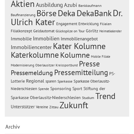
Aktien
Ausbildung
Azubi
Bankkaufmann
Dr.
Börse
Deka
DekaBank
Baufinanzierung
Ulrich Kater
Engagement
Entwicklung
Filialen
Görlitz
Filialkonzept
Geldautomat
Glückspilze on Tour
Heimatkalender
Immobilien
Immobilie
Immobilienangebot
Kater Kolumne
Immobiliencenter
Katerkolumne
Kolumne
Mobile Filiale
Presse
Modernisierung
Oberlausitzer Kreissportbund
Pressemitteilung
Pressemeldung
PS-
Regional
Lotterie
sparen
Sparkasse Oberlausitz-
Sparkasse
Sponsoring
Sport
Stiftung der
Niederschlesien
Spende
Trend
Sparkasse Oberlausitz-Niederschlesien
Studium
Zukunft
Unterstützer
Vereine
Zittau
Archiv