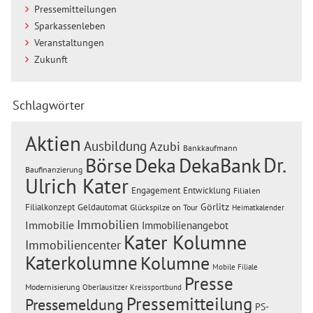
Pressemitteilungen
Sparkassenleben
Veranstaltungen
Zukunft
Schlagwörter
Aktien
Ausbildung
Azubi
Bankkaufmann
Dr.
Börse
Deka
DekaBank
Baufinanzierung
Ulrich Kater
Engagement
Entwicklung
Filialen
Görlitz
Filialkonzept
Geldautomat
Glückspilze on Tour
Heimatkalender
Immobilien
Immobilie
Immobilienangebot
Kater Kolumne
Immobiliencenter
Katerkolumne
Kolumne
Mobile Filiale
Presse
Modernisierung
Oberlausitzer Kreissportbund
Pressemitteilung
Pressemeldung
PS-