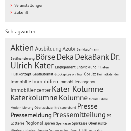
Veranstaltungen
Zukunft
Schlagwörter
Aktien
Ausbildung
Azubi
Bankkaufmann
Dr.
Börse
Deka
DekaBank
Baufinanzierung
Ulrich Kater
Engagement
Entwicklung
Filialen
Görlitz
Filialkonzept
Geldautomat
Glückspilze on Tour
Heimatkalender
Immobilien
Immobilie
Immobilienangebot
Kater Kolumne
Immobiliencenter
Katerkolumne
Kolumne
Mobile Filiale
Presse
Modernisierung
Oberlausitzer Kreissportbund
Pressemitteilung
Pressemeldung
PS-
Regional
Lotterie
sparen
Sparkasse Oberlausitz-
Sparkasse
Sponsoring
Sport
Stiftung der
Niederschlesien
Spende