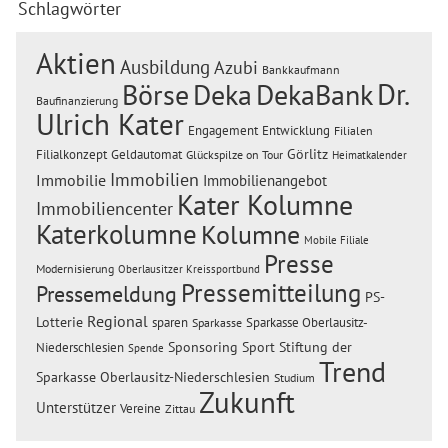
Schlagwörter
Aktien
Ausbildung
Azubi
Bankkaufmann
Dr.
Börse
Deka
DekaBank
Baufinanzierung
Ulrich Kater
Engagement
Entwicklung
Filialen
Görlitz
Filialkonzept
Geldautomat
Glückspilze on Tour
Heimatkalender
Immobilien
Immobilie
Immobilienangebot
Kater Kolumne
Immobiliencenter
Katerkolumne
Kolumne
Mobile Filiale
Presse
Modernisierung
Oberlausitzer Kreissportbund
Pressemitteilung
Pressemeldung
PS-
Regional
Lotterie
sparen
Sparkasse Oberlausitz-
Sparkasse
Sponsoring
Sport
Stiftung der
Niederschlesien
Spende
Trend
Sparkasse Oberlausitz-Niederschlesien
Studium
Zukunft
Unterstützer
Vereine
Zittau