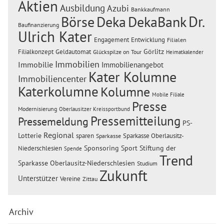
Aktien
Ausbildung
Azubi
Bankkaufmann
Dr.
Börse
Deka
DekaBank
Baufinanzierung
Ulrich Kater
Engagement
Entwicklung
Filialen
Görlitz
Filialkonzept
Geldautomat
Glückspilze on Tour
Heimatkalender
Immobilien
Immobilie
Immobilienangebot
Kater Kolumne
Immobiliencenter
Katerkolumne
Kolumne
Mobile Filiale
Presse
Modernisierung
Oberlausitzer Kreissportbund
Pressemitteilung
Pressemeldung
PS-
Regional
Lotterie
sparen
Sparkasse Oberlausitz-
Sparkasse
Sponsoring
Sport
Stiftung der
Niederschlesien
Spende
Trend
Sparkasse Oberlausitz-Niederschlesien
Studium
Zukunft
Unterstützer
Vereine
Zittau
Archiv