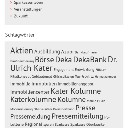
Sparkassenleben
Veranstaltungen
Zukunft
Schlagwörter
Aktien
Ausbildung
Azubi
Bankkaufmann
Dr.
Börse
Deka
DekaBank
Baufinanzierung
Ulrich Kater
Engagement
Entwicklung
Filialen
Görlitz
Filialkonzept
Geldautomat
Glückspilze on Tour
Heimatkalender
Immobilien
Immobilie
Immobilienangebot
Kater Kolumne
Immobiliencenter
Katerkolumne
Kolumne
Mobile Filiale
Presse
Modernisierung
Oberlausitzer Kreissportbund
Pressemitteilung
Pressemeldung
PS-
Regional
Lotterie
sparen
Sparkasse Oberlausitz-
Sparkasse