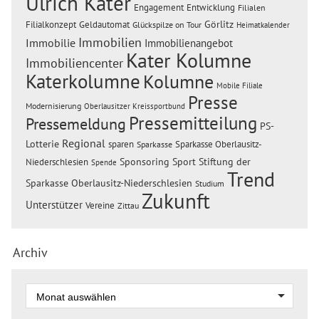
Ulrich Kater
Engagement
Entwicklung
Filialen
Görlitz
Filialkonzept
Geldautomat
Glückspilze on Tour
Heimatkalender
Immobilien
Immobilie
Immobilienangebot
Kater Kolumne
Immobiliencenter
Katerkolumne
Kolumne
Mobile Filiale
Presse
Modernisierung
Oberlausitzer Kreissportbund
Pressemitteilung
Pressemeldung
PS-
Regional
Lotterie
sparen
Sparkasse Oberlausitz-
Sparkasse
Sponsoring
Sport
Stiftung der
Niederschlesien
Spende
Trend
Sparkasse Oberlausitz-Niederschlesien
Studium
Zukunft
Unterstützer
Vereine
Zittau
Archiv