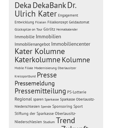
Dr.
Deka
DekaBank
Ulrich Kater
Engagement
Entwicklung
Filialen
Filialkonzept
Geldautomat
Görlitz
Glückspilze on Tour
Heimatkalender
Immobilien
Immobilie
Immobiliencenter
Immobilienangebot
Kater Kolumne
Katerkolumne
Kolumne
Modernisierung
Mobile Filiale
Oberlausitzer
Presse
Kreissportbund
Pressemeldung
Pressemitteilung
PS-Lotterie
Regional
sparen
Sparkasse Oberlausitz-
Sparkasse
Sponsoring
Sport
Niederschlesien
Spende
Stiftung der Sparkasse Oberlausitz-
Trend
Niederschlesien
Studium