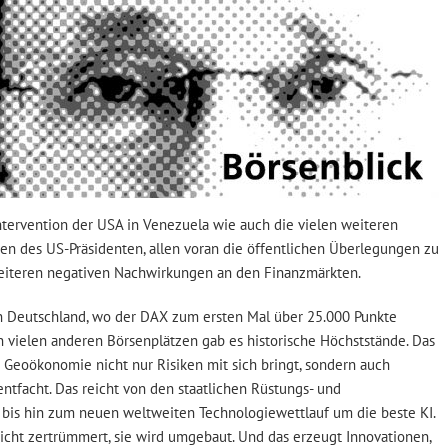
intervention der USA in Venezuela wie auch die vielen weiteren
iven des US-Präsidenten, allen voran die öffentlichen Überlegungen zu
weiteren negativen Nachwirkungen an den Finanzmärkten.
in Deutschland, wo der DAX zum ersten Mal über 25.000 Punkte
an vielen anderen Börsenplätzen gab es historische Höchststände. Das
e Geoökonomie nicht nur Risiken mit sich bringt, sondern auch
ntfacht. Das reicht von den staatlichen Rüstungs- und
bis hin zum neuen weltweiten Technologiewettlauf um die beste KI.
nicht zertrümmert, sie wird umgebaut. Und das erzeugt Innovationen,