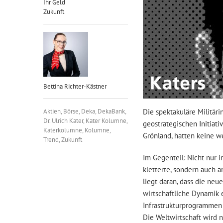
Ihr Geld
Zukunft
Bettina Richter-Kästner
Aktien
,
Börse
,
Deka
,
DekaBank
,
Die spektakuläre Militär
Dr. Ulrich Kater
,
Kater Kolumne
,
geostrategischen Initiat
Katerkolumne
,
Kolumne
,
Grönland, hatten keine 
Trend
,
Zukunft
Im Gegenteil: Nicht nur 
kletterte, sondern auch 
liegt daran, dass die neu
wirtschaftliche Dynamik e
Infrastrukturprogrammen 
Die Weltwirtschaft wird 