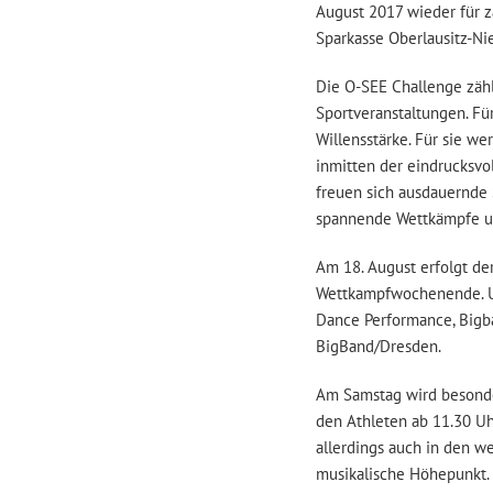
August 2017 wieder für za
Sparkasse Oberlausitz-Ni
Die O-SEE Challenge zähl
Sportveranstaltungen. Fü
Willensstärke. Für sie w
inmitten der eindrucksvol
freuen sich ausdauernde 
spannende Wettkämpfe un
Am 18. August erfolgt de
Wettkampfwochenende. Um
Dance Performance, Bigba
BigBand/Dresden.
Am Samstag wird besonder
den Athleten ab 11.30 Uh
allerdings auch in den w
musikalische Höhepunkt. 