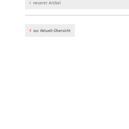
neuerer Artikel
zur Aktuell-Übersicht
Impressum
Datenschutz
Diese Seite drucken
2026 | Sparkasse Oberlausitz-Niederschlesien