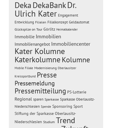
Dr.
Deka
DekaBank
Ulrich Kater
Engagement
Entwicklung
Filialen
Filialkonzept
Geldautomat
Görlitz
Glückspilze on Tour
Heimatkalender
Immobilien
Immobilie
Immobiliencenter
Immobilienangebot
Kater Kolumne
Katerkolumne
Kolumne
Modernisierung
Mobile Filiale
Oberlausitzer
Presse
Kreissportbund
Pressemeldung
Pressemitteilung
PS-Lotterie
Regional
sparen
Sparkasse Oberlausitz-
Sparkasse
Sponsoring
Sport
Niederschlesien
Spende
Stiftung der Sparkasse Oberlausitz-
Trend
Niederschlesien
Studium