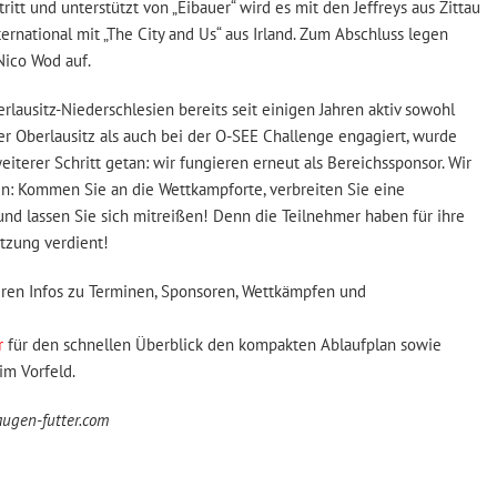
ritt und unterstützt von „Eibauer“ wird es mit den Jeffreys aus Zittau
ternational mit „The City and Us“ aus Irland. Zum Abschluss legen
Nico Wod auf.
rlausitz-Niederschlesien bereits seit einigen Jahren aktiv sowohl
 Oberlausitz als auch bei der O-SEE Challenge engagiert, wurde
terer Schritt getan: wir fungieren erneut als Bereichssponsor. Wir
in: Kommen Sie an die Wettkampforte, verbreiten Sie eine
d lassen Sie sich mitreißen! Denn die Teilnehmer haben für ihre
tzung verdient!
eren Infos zu Terminen, Sponsoren, Wettkämpfen und
r
für den schnellen Überblick den kompakten Ablaufplan sowie
im Vorfeld.
augen-futter.com