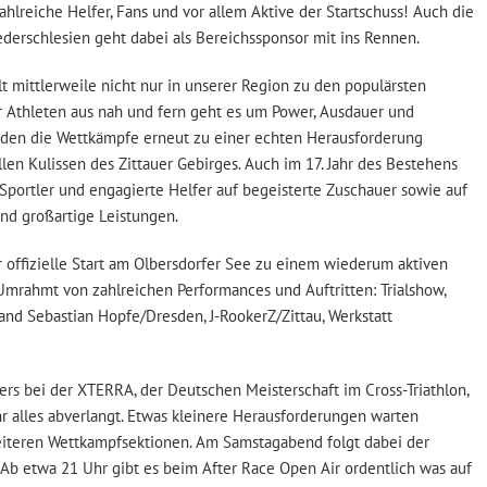
hlreiche Helfer, Fans und vor allem Aktive der Startschuss! Auch die
ederschlesien geht dabei als Bereichssponsor mit ins Rennen.
t mittlerweile nicht nur in unserer Region zu den populärsten
r Athleten aus nah und fern geht es um Power, Ausdauer und
erden die Wettkämpfe erneut zu einer echten Herausforderung
len Kulissen des Zittauer Gebirges. Auch im 17. Jahr des Bestehens
Sportler und engagierte Helfer auf begeisterte Zuschauer sowie auf
d großartige Leistungen.
r offizielle Start am Olbersdorfer See zu einem wiederum aktiven
rahmt von zahlreichen Performances und Auftritten: Trialshow,
nd Sebastian Hopfe/Dresden, J-RookerZ/Zittau, Werkstatt
s bei der XTERRA, der Deutschen Meisterschaft im Cross-Triathlon,
r alles abverlangt. Etwas kleinere Herausforderungen warten
eiteren Wettkampfsektionen. Am Samstagabend folgt dabei der
Ab etwa 21 Uhr gibt es beim After Race Open Air ordentlich was auf