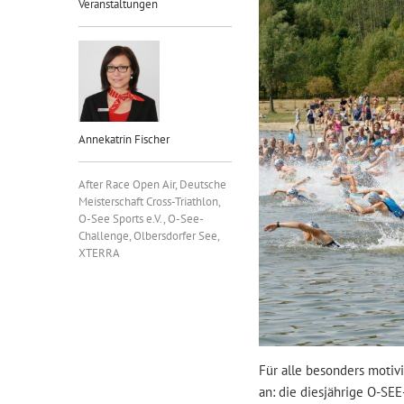
Veranstaltungen
Annekatrin Fischer
After Race Open Air
,
Deutsche
Meisterschaft Cross-Triathlon
,
O-See Sports e.V.
,
O-See-
Challenge
,
Olbersdorfer See
,
XTERRA
Für alle besonders motiv
an: die diesjährige O-SE