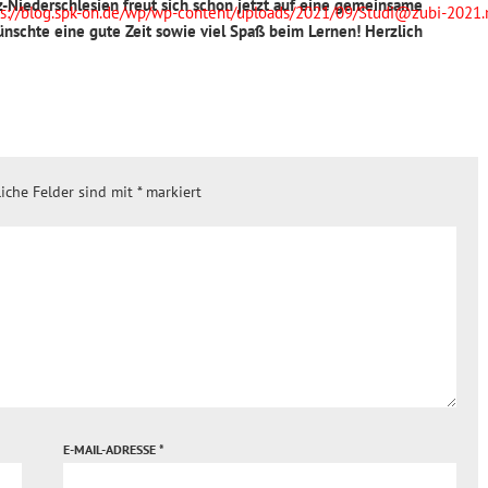
z-Niederschlesien freut sich schon jetzt auf eine gemeinsame
tps://blog.spk-on.de/wp/wp-content/uploads/2021/09/Studi@zubi-2021
nschte eine gute Zeit sowie viel Spaß beim Lernen! Herzlich
r benutzen, um die Lautstärke zu regeln.
liche Felder sind mit
*
markiert
E-MAIL-ADRESSE
*