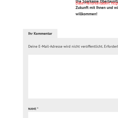
Die Sparkasse Oberlausit
Datei herunterladen: ht
Zukunft mit Ihnen und wü
willkommen!
00:00
Ihr Kommentar
Pfeiltasten Hoch/Runte
Deine E-Mail-Adresse wird nicht veröffentlicht.
Erforder
NAME
*