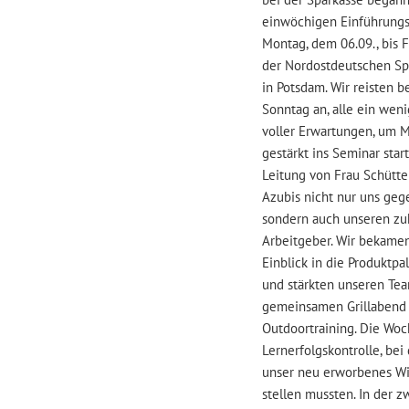
einwöchigen Einführung
Montag, dem 06.09., bis Fr
der Nordostdeutschen S
in Potsdam. Wir reisten b
Sonntag an, alle ein wen
voller Erwartungen, um M
gestärkt ins Seminar star
Leitung von Frau Schütte
Azubis nicht nur uns geg
sondern auch unseren zu
Arbeitgeber. Wir bekamen
Einblick in die Produktpa
und stärkten unseren Te
gemeinsamen Grillabend
Outdoortraining. Die Woc
Lernerfolgskontrolle, bei
unser neu erworbenes Wi
stellen mussten. In der 