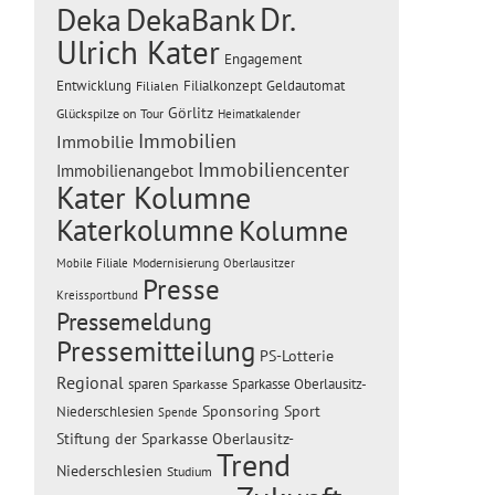
Dr.
Deka
DekaBank
Ulrich Kater
Engagement
Entwicklung
Filialen
Filialkonzept
Geldautomat
Görlitz
Glückspilze on Tour
Heimatkalender
Immobilien
Immobilie
Immobiliencenter
Immobilienangebot
Kater Kolumne
Katerkolumne
Kolumne
Modernisierung
Mobile Filiale
Oberlausitzer
Presse
Kreissportbund
Pressemeldung
Pressemitteilung
PS-Lotterie
Regional
sparen
Sparkasse Oberlausitz-
Sparkasse
Sponsoring
Sport
Niederschlesien
Spende
Stiftung der Sparkasse Oberlausitz-
Trend
Niederschlesien
Studium