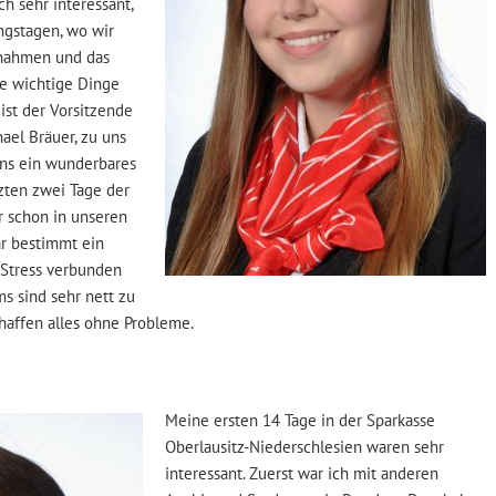
 sehr interessant,
ngstagen, wo wir
ßnahmen und das
se wichtige Dinge
st der Vorsitzende
ael Bräuer, zu uns
ns ein wunderbares
tzten zwei Tage der
 schon in unseren
ar bestimmt ein
 Stress verbunden
ms sind sehr nett zu
chaffen alles ohne Probleme.
Meine ersten 14 Tage in der Sparkasse
Oberlausitz-Niederschlesien waren sehr
interessant. Zuerst war ich mit anderen