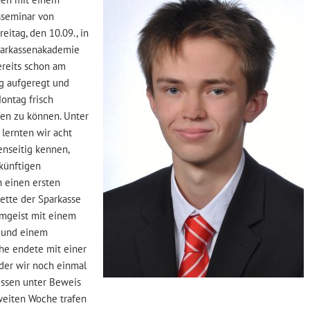
sseminar von
eitag, den 10.09., in
parkassenakademie
ereits schon am
ig aufgeregt und
ontag frisch
ten zu können. Unter
 lernten wir acht
enseitig kennen,
künftigen
 einen ersten
lette der Sparkasse
amgeist mit einem
 und einem
he endete mit einer
 der wir noch einmal
ssen unter Beweis
zweiten Woche trafen