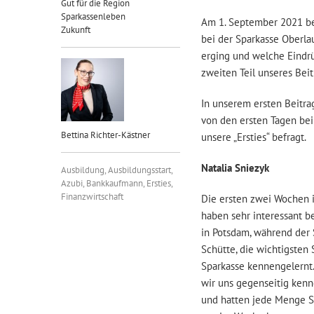
Gut für die Region
Sparkassenleben
Am 1. September 2021 be
Zukunft
bei der Sparkasse Oberlau
erging und welche Eindr
zweiten Teil unseres Beit
In unserem ersten Beitrag
von den ersten Tagen bei 
Bettina Richter-Kästner
unsere „Ersties“ befragt.
Natalia Sniezyk
Ausbildung
,
Ausbildungsstart
,
Azubi
,
Bankkaufmann
,
Ersties
,
Finanzwirtschaft
Die ersten zwei Wochen i
haben sehr interessant 
in Potsdam, während der
Schütte, die wichtigsten
Sparkasse kennengelern
wir uns gegenseitig ken
und hatten jede Menge 