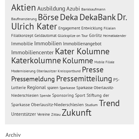
Aktien
Ausbildung
Azubi
Bankkaufmann
Dr.
Börse
Deka
DekaBank
Baufinanzierung
Ulrich Kater
Engagement
Entwicklung
Filialen
Görlitz
Filialkonzept
Geldautomat
Glückspilze on Tour
Heimatkalender
Immobilien
Immobilie
Immobilienangebot
Kater Kolumne
Immobiliencenter
Katerkolumne
Kolumne
Mobile Filiale
Presse
Modernisierung
Oberlausitzer Kreissportbund
Pressemitteilung
Pressemeldung
PS-
Regional
Lotterie
sparen
Sparkasse Oberlausitz-
Sparkasse
Sponsoring
Sport
Stiftung der
Niederschlesien
Spende
Trend
Sparkasse Oberlausitz-Niederschlesien
Studium
Zukunft
Unterstützer
Vereine
Zittau
Archiv