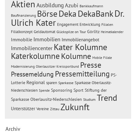
Aktien
Ausbildung
Azubi
Bankkaufmann
Dr.
Börse
Deka
DekaBank
Baufinanzierung
Ulrich Kater
Engagement
Entwicklung
Filialen
Görlitz
Filialkonzept
Geldautomat
Glückspilze on Tour
Heimatkalender
Immobilien
Immobilie
Immobilienangebot
Kater Kolumne
Immobiliencenter
Katerkolumne
Kolumne
Mobile Filiale
Presse
Modernisierung
Oberlausitzer Kreissportbund
Pressemitteilung
Pressemeldung
PS-
Regional
Lotterie
sparen
Sparkasse Oberlausitz-
Sparkasse
Sponsoring
Sport
Stiftung der
Niederschlesien
Spende
Trend
Sparkasse Oberlausitz-Niederschlesien
Studium
Zukunft
Unterstützer
Vereine
Zittau
Archiv