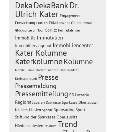
Dr.
Deka
DekaBank
Ulrich Kater
Engagement
Entwicklung
Filialen
Filialkonzept
Geldautomat
Görlitz
Glückspilze on Tour
Heimatkalender
Immobilien
Immobilie
Immobiliencenter
Immobilienangebot
Kater Kolumne
Katerkolumne
Kolumne
Modernisierung
Mobile Filiale
Oberlausitzer
Presse
Kreissportbund
Pressemeldung
Pressemitteilung
PS-Lotterie
Regional
sparen
Sparkasse Oberlausitz-
Sparkasse
Sponsoring
Sport
Niederschlesien
Spende
Stiftung der Sparkasse Oberlausitz-
Trend
Niederschlesien
Studium