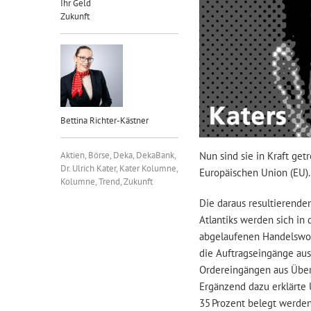
Ihr Geld
Zukunft
Bettina Richter-Kästner
Aktien
,
Börse
,
Deka
,
DekaBank
,
Nun sind sie in Kraft get
Dr. Ulrich Kater
,
Kater Kolumne
,
Europäischen Union (EU).
Kolumne
,
Trend
,
Zukunft
Die daraus resultierend
Atlantiks werden sich i
abgelaufenen Handelswoc
die Auftragseingänge aus
Ordereingängen aus Über
Ergänzend dazu erklärte 
35 Prozent belegt werden