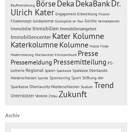
Dr.
Börse
Deka
DekaBank
Baufinanzierung
Ulrich Kater
Engagement
Entwicklung
Filialen
Görlitz
Filialkonzept
Geldautomat
Glückspilze on Tour
Heimatkalender
Immobilien
Immobilie
Immobilienangebot
Kater Kolumne
Immobiliencenter
Katerkolumne
Kolumne
Mobile Filiale
Presse
Modernisierung
Oberlausitzer Kreissportbund
Pressemitteilung
Pressemeldung
PS-
Regional
Lotterie
sparen
Sparkasse Oberlausitz-
Sparkasse
Sponsoring
Sport
Stiftung der
Niederschlesien
Spende
Trend
Sparkasse Oberlausitz-Niederschlesien
Studium
Zukunft
Unterstützer
Vereine
Zittau
Archiv