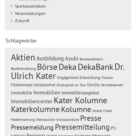
Sparkassenleben
Veranstaltungen
Zukunft
Schlagwörter
Aktien
Ausbildung
Azubi
Bankkaufmann
Dr.
Börse
Deka
DekaBank
Baufinanzierung
Ulrich Kater
Engagement
Entwicklung
Filialen
Görlitz
Filialkonzept
Geldautomat
Glückspilze on Tour
Heimatkalender
Immobilien
Immobilie
Immobilienangebot
Kater Kolumne
Immobiliencenter
Katerkolumne
Kolumne
Mobile Filiale
Presse
Modernisierung
Oberlausitzer Kreissportbund
Pressemitteilung
Pressemeldung
PS-
Regional
Lotterie
sparen
Sparkasse Oberlausitz-
Sparkasse