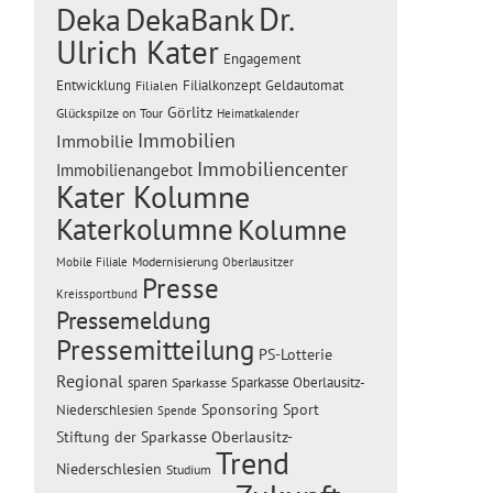
Dr.
Deka
DekaBank
Ulrich Kater
Engagement
Entwicklung
Filialen
Filialkonzept
Geldautomat
Görlitz
Glückspilze on Tour
Heimatkalender
Immobilien
Immobilie
Immobiliencenter
Immobilienangebot
Kater Kolumne
Katerkolumne
Kolumne
Modernisierung
Mobile Filiale
Oberlausitzer
Presse
Kreissportbund
Pressemeldung
Pressemitteilung
PS-Lotterie
Regional
sparen
Sparkasse Oberlausitz-
Sparkasse
Sponsoring
Sport
Niederschlesien
Spende
Stiftung der Sparkasse Oberlausitz-
Trend
Niederschlesien
Studium