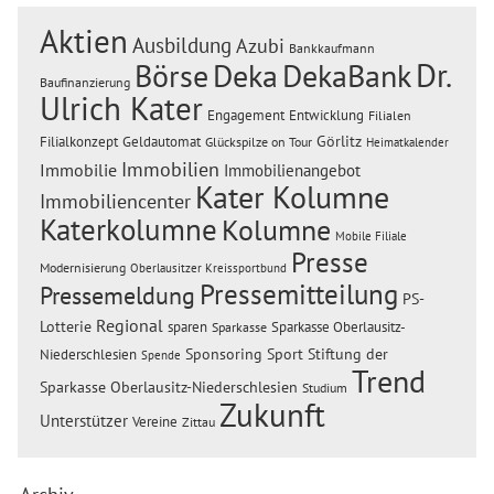
Aktien
Ausbildung
Azubi
Bankkaufmann
Dr.
Börse
Deka
DekaBank
Baufinanzierung
Ulrich Kater
Engagement
Entwicklung
Filialen
Görlitz
Filialkonzept
Geldautomat
Glückspilze on Tour
Heimatkalender
Immobilien
Immobilie
Immobilienangebot
Kater Kolumne
Immobiliencenter
Katerkolumne
Kolumne
Mobile Filiale
Presse
Modernisierung
Oberlausitzer Kreissportbund
Pressemitteilung
Pressemeldung
PS-
Regional
Lotterie
sparen
Sparkasse Oberlausitz-
Sparkasse
Sponsoring
Sport
Stiftung der
Niederschlesien
Spende
Trend
Sparkasse Oberlausitz-Niederschlesien
Studium
Zukunft
Unterstützer
Vereine
Zittau