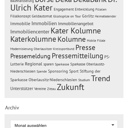
Baufinanzierung
Ulrich Kater
Engagement
Entwicklung
Filialen
Görlitz
Filialkonzept
Geldautomat
Glückspilze on Tour
Heimatkalender
Immobilien
Immobilie
Immobilienangebot
Kater Kolumne
Immobiliencenter
Katerkolumne
Kolumne
Mobile Filiale
Presse
Modernisierung
Oberlausitzer Kreissportbund
Pressemitteilung
Pressemeldung
PS-
Regional
Lotterie
sparen
Sparkasse Oberlausitz-
Sparkasse
Sponsoring
Sport
Stiftung der
Niederschlesien
Spende
Trend
Sparkasse Oberlausitz-Niederschlesien
Studium
Zukunft
Unterstützer
Vereine
Zittau
Archiv