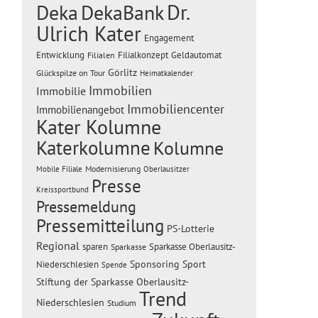
Dr.
Deka
DekaBank
Ulrich Kater
Engagement
Entwicklung
Filialen
Filialkonzept
Geldautomat
Görlitz
Glückspilze on Tour
Heimatkalender
Immobilien
Immobilie
Immobiliencenter
Immobilienangebot
Kater Kolumne
Katerkolumne
Kolumne
Modernisierung
Mobile Filiale
Oberlausitzer
Presse
Kreissportbund
Pressemeldung
Pressemitteilung
PS-Lotterie
Regional
sparen
Sparkasse Oberlausitz-
Sparkasse
Sponsoring
Sport
Niederschlesien
Spende
Stiftung der Sparkasse Oberlausitz-
Trend
Niederschlesien
Studium