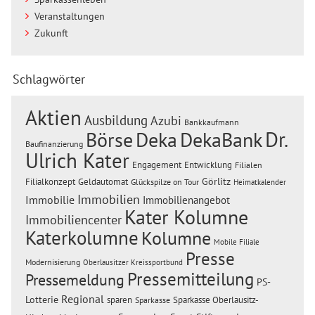
Veranstaltungen
Zukunft
Schlagwörter
Aktien
Ausbildung
Azubi
Bankkaufmann
Dr.
Börse
Deka
DekaBank
Baufinanzierung
Ulrich Kater
Engagement
Entwicklung
Filialen
Görlitz
Filialkonzept
Geldautomat
Glückspilze on Tour
Heimatkalender
Immobilien
Immobilie
Immobilienangebot
Kater Kolumne
Immobiliencenter
Katerkolumne
Kolumne
Mobile Filiale
Presse
Modernisierung
Oberlausitzer Kreissportbund
Pressemitteilung
Pressemeldung
PS-
Regional
Lotterie
sparen
Sparkasse Oberlausitz-
Sparkasse