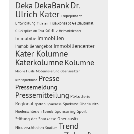
Dr.
Deka
DekaBank
Ulrich Kater
Engagement
Entwicklung
Filialen
Filialkonzept
Geldautomat
Görlitz
Glückspilze on Tour
Heimatkalender
Immobilien
Immobilie
Immobiliencenter
Immobilienangebot
Kater Kolumne
Katerkolumne
Kolumne
Modernisierung
Mobile Filiale
Oberlausitzer
Presse
Kreissportbund
Pressemeldung
Pressemitteilung
PS-Lotterie
Regional
sparen
Sparkasse Oberlausitz-
Sparkasse
Sponsoring
Sport
Niederschlesien
Spende
Stiftung der Sparkasse Oberlausitz-
Trend
Niederschlesien
Studium