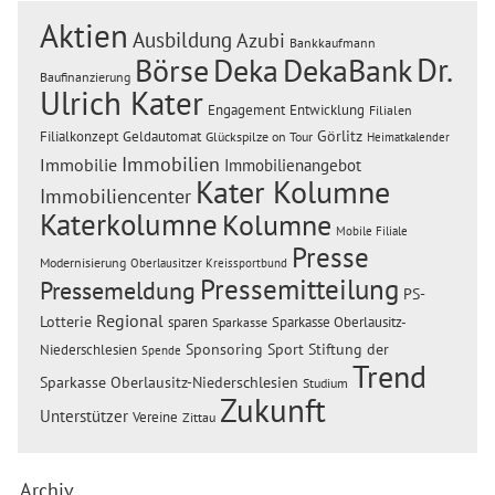
Aktien
Ausbildung
Azubi
Bankkaufmann
Dr.
Börse
Deka
DekaBank
Baufinanzierung
Ulrich Kater
Engagement
Entwicklung
Filialen
Görlitz
Filialkonzept
Geldautomat
Glückspilze on Tour
Heimatkalender
Immobilien
Immobilie
Immobilienangebot
Kater Kolumne
Immobiliencenter
Katerkolumne
Kolumne
Mobile Filiale
Presse
Modernisierung
Oberlausitzer Kreissportbund
Pressemitteilung
Pressemeldung
PS-
Regional
Lotterie
sparen
Sparkasse Oberlausitz-
Sparkasse
Sponsoring
Sport
Stiftung der
Niederschlesien
Spende
Trend
Sparkasse Oberlausitz-Niederschlesien
Studium
Zukunft
Unterstützer
Vereine
Zittau
Archiv