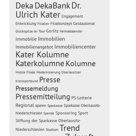
Dr.
Deka
DekaBank
Ulrich Kater
Engagement
Entwicklung
Filialen
Filialkonzept
Geldautomat
Görlitz
Glückspilze on Tour
Heimatkalender
Immobilien
Immobilie
Immobiliencenter
Immobilienangebot
Kater Kolumne
Katerkolumne
Kolumne
Modernisierung
Mobile Filiale
Oberlausitzer
Presse
Kreissportbund
Pressemeldung
Pressemitteilung
PS-Lotterie
Regional
sparen
Sparkasse Oberlausitz-
Sparkasse
Sponsoring
Sport
Niederschlesien
Spende
Stiftung der Sparkasse Oberlausitz-
Trend
Niederschlesien
Studium