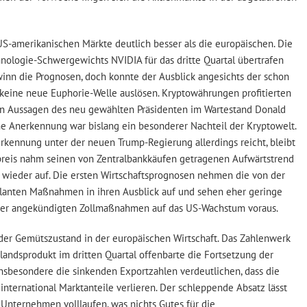
US-amerikanischen Märkte deutlich besser als die europäischen. Die
nologie-Schwergewichts NVIDIA für das dritte Quartal übertrafen
nn die Prognosen, doch konnte der Ausblick angesichts der schon
keine neue Euphorie-Welle auslösen. Kryptowährungen profitierten
en Aussagen des neu gewählten Präsidenten im Wartestand Donald
he Anerkennung war bislang ein besonderer Nachteil der Kryptowelt.
rkennung unter der neuen Trump-Regierung allerdings reicht, bleibt
preis nahm seinen von Zentralbankkäufen getragenen Aufwärtstrend
wieder auf. Die ersten Wirtschaftsprognosen nehmen die von der
anten Maßnahmen in ihren Ausblick auf und sehen eher geringe
er angekündigten Zollmaßnahmen auf das US-Wachstum voraus.
 der Gemütszustand in der europäischen Wirtschaft. Das Zahlenwerk
landsprodukt im dritten Quartal offenbarte die Fortsetzung der
 Insbesondere die sinkenden Exportzahlen verdeutlichen, dass die
ternational Marktanteile verlieren. Der schleppende Absatz lässt
 Unternehmen volllaufen, was nichts Gutes für die