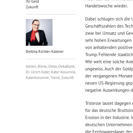
Ihr Geld
Handelswoche wieder.
Zukunft
Dabei schlugen sich die 
Geschäftszahlen des Tech
zwar bei Umsatz und Gewi
sehr hohen Erwartungen 
von anhaltenden positiv
Bettina Richter-Kästner
Trump. Fehlende staatlic
Wie weit eine solche Ane
Aktien
,
Börse
,
Deka
,
DekaBank
,
ungewiss. Auch der Gold
Dr. Ulrich Kater
,
Kater Kolumne
,
der vergangenen Monate 
Katerkolumne
,
Trend
,
Zukunft
neuen US-Regierung gepl
negative Auswirkungen d
Tristesse lautet dagegen
für das deutsche Bruttoin
Erosion in der Industrie.
deutschen Unternehmen in
die Fertigwarenlager der