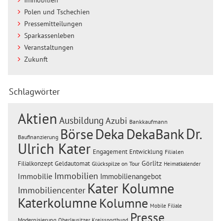
Polen und Tschechien
Pressemitteilungen
Sparkassenleben
Veranstaltungen
Zukunft
Schlagwörter
Aktien
Ausbildung
Azubi
Bankkaufmann
Dr.
Börse
Deka
DekaBank
Baufinanzierung
Ulrich Kater
Engagement
Entwicklung
Filialen
Görlitz
Filialkonzept
Geldautomat
Glückspilze on Tour
Heimatkalender
Immobilien
Immobilie
Immobilienangebot
Kater Kolumne
Immobiliencenter
Katerkolumne
Kolumne
Mobile Filiale
Presse
Modernisierung
Oberlausitzer Kreissportbund