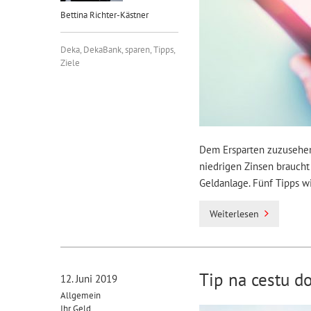
Bettina Richter-Kästner
Deka
,
DekaBank
,
sparen
,
Tipps
,
Ziele
Dem Ersparten zuzusehen 
niedrigen Zinsen braucht
Geldanlage. Fünf Tipps w
Weiterlesen
Tip na cestu d
12. Juni 2019
Allgemein
Ihr Geld