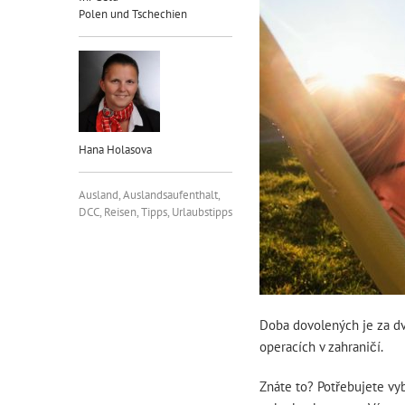
Polen und Tschechien
Hana Holasova
Ausland
,
Auslandsaufenthalt
,
DCC
,
Reisen
,
Tipps
,
Urlaubstipps
Doba dovolených je za dv
operacích v zahraničí.
Znáte to? Potřebujete vyb