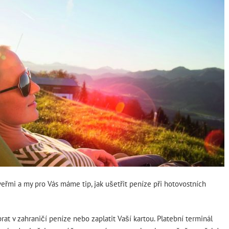
eřmi a my pro Vás máme tip, jak ušetřit peníze při hotovostních
rat v zahraničí peníze nebo zaplatit Vaší kartou. Platební terminál