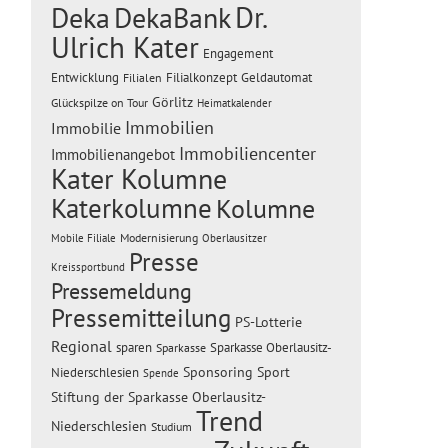
Dr.
Deka
DekaBank
Ulrich Kater
Engagement
Entwicklung
Filialen
Filialkonzept
Geldautomat
Görlitz
Glückspilze on Tour
Heimatkalender
Immobilien
Immobilie
Immobiliencenter
Immobilienangebot
Kater Kolumne
Katerkolumne
Kolumne
Modernisierung
Mobile Filiale
Oberlausitzer
Presse
Kreissportbund
Pressemeldung
Pressemitteilung
PS-Lotterie
Regional
sparen
Sparkasse Oberlausitz-
Sparkasse
Sponsoring
Sport
Niederschlesien
Spende
Stiftung der Sparkasse Oberlausitz-
Trend
Niederschlesien
Studium