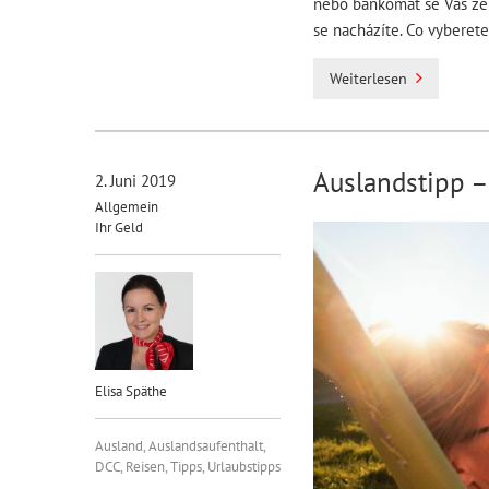
nebo bankomat se Vás zep
se nacházíte. Co vyberet
Weiterlesen
Auslandstipp –
2. Juni 2019
Allgemein
Ihr Geld
Elisa Späthe
Ausland
,
Auslandsaufenthalt
,
DCC
,
Reisen
,
Tipps
,
Urlaubstipps