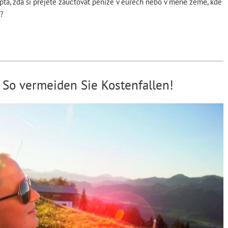
tá, zda si přejete zaúčtovat peníze v eurech nebo v měně země, kde
e?
 So vermeiden Sie Kostenfallen!