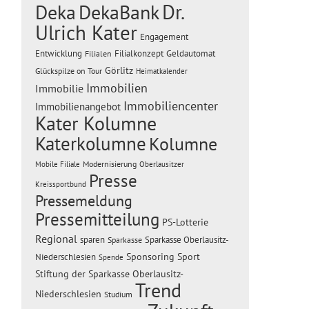
Dr.
Deka
DekaBank
Ulrich Kater
Engagement
Entwicklung
Filialen
Filialkonzept
Geldautomat
Görlitz
Glückspilze on Tour
Heimatkalender
Immobilien
Immobilie
Immobiliencenter
Immobilienangebot
Kater Kolumne
Katerkolumne
Kolumne
Modernisierung
Mobile Filiale
Oberlausitzer
Presse
Kreissportbund
Pressemeldung
Pressemitteilung
PS-Lotterie
Regional
sparen
Sparkasse Oberlausitz-
Sparkasse
Sponsoring
Sport
Niederschlesien
Spende
Stiftung der Sparkasse Oberlausitz-
Trend
Niederschlesien
Studium