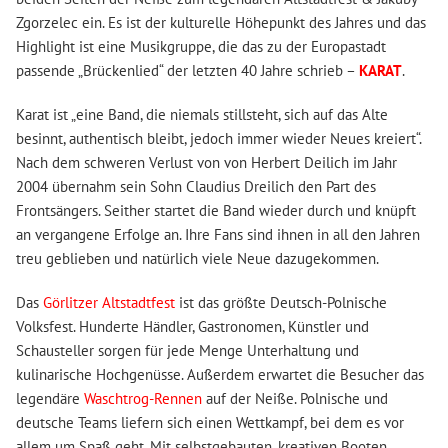
Zgorzelec ein. Es ist der kulturelle Höhepunkt des Jahres und das
Highlight ist eine Musikgruppe, die das zu der Europastadt
passende „Brückenlied“ der letzten 40 Jahre schrieb –
KARAT
.
Karat ist „eine Band, die niemals stillsteht, sich auf das Alte
besinnt, authentisch bleibt, jedoch immer wieder Neues kreiert“.
Nach dem schweren Verlust von von Herbert Deilich im Jahr
2004 übernahm sein Sohn Claudius Dreilich den Part des
Frontsängers. Seither startet die Band wieder durch und knüpft
an vergangene Erfolge an. Ihre Fans sind ihnen in all den Jahren
treu geblieben und natürlich viele Neue dazugekommen.
Das
Görlitzer Altstadtfest
ist das größte Deutsch-Polnische
Volksfest. Hunderte Händler, Gastronomen, Künstler und
Schausteller sorgen für jede Menge Unterhaltung und
kulinarische Hochgenüsse. Außerdem erwartet die Besucher das
legendäre
Waschtrog-Rennen
auf der Neiße. Polnische und
deutsche Teams liefern sich einen Wettkampf, bei dem es vor
allem um Spaß geht. Mit selbstgebauten, kreativen Booten