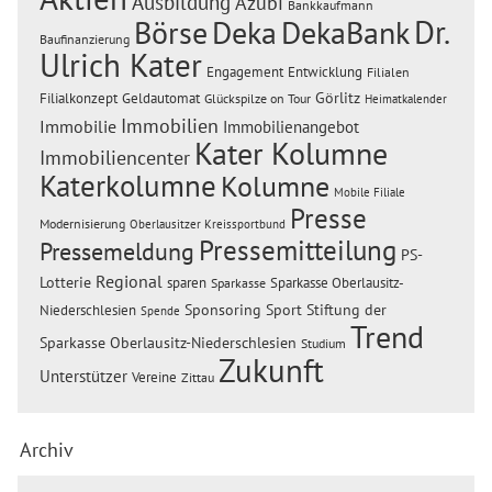
Ausbildung
Azubi
Bankkaufmann
Dr.
Börse
Deka
DekaBank
Baufinanzierung
Ulrich Kater
Engagement
Entwicklung
Filialen
Görlitz
Filialkonzept
Geldautomat
Glückspilze on Tour
Heimatkalender
Immobilien
Immobilie
Immobilienangebot
Kater Kolumne
Immobiliencenter
Katerkolumne
Kolumne
Mobile Filiale
Presse
Modernisierung
Oberlausitzer Kreissportbund
Pressemitteilung
Pressemeldung
PS-
Regional
Lotterie
sparen
Sparkasse Oberlausitz-
Sparkasse
Sponsoring
Sport
Stiftung der
Niederschlesien
Spende
Trend
Sparkasse Oberlausitz-Niederschlesien
Studium
Zukunft
Unterstützer
Vereine
Zittau
Archiv