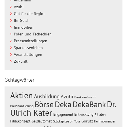
Azubi
Gut für die Region
Ihr Geld
Immobilien
Polen und Tschechien
Pressemitteilungen
Sparkassenleben
Veranstaltungen
Zukunft
Schlagwörter
Aktien
Ausbildung
Azubi
Bankkaufmann
Dr.
Börse
Deka
DekaBank
Baufinanzierung
Ulrich Kater
Engagement
Entwicklung
Filialen
Görlitz
Filialkonzept
Geldautomat
Glückspilze on Tour
Heimatkalender