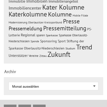
Immobilien
Immobilie
Immobilienangebot
Kater Kolumne
Immobiliencenter
Katerkolumne
Kolumne
Mobile Filiale
Presse
Modernisierung
Oberlausitzer Kreissportbund
Pressemitteilung
Pressemeldung
PS-
Regional
Lotterie
sparen
Sparkasse Oberlausitz-
Sparkasse
Sponsoring
Sport
Stiftung der
Niederschlesien
Spende
Trend
Sparkasse Oberlausitz-Niederschlesien
Studium
Zukunft
Unterstützer
Vereine
Zittau
Archiv