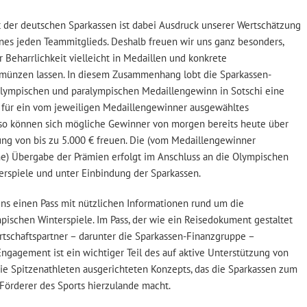
 der deutschen Sparkassen ist dabei Ausdruck unserer Wertschätzung
nes jeden Teammitglieds. Deshalb freuen wir uns ganz besonders,
Beharrlichkeit vielleicht in Medaillen und konkrete
ünzen lassen. In diesem Zusammenhang lobt die Sparkassen-
olympischen und paralympischen Medaillengewinn in Sotschi eine
ür ein vom jeweiligen Medaillengewinner ausgewähltes
so können sich mögliche Gewinner von morgen bereits heute über
ung von bis zu 5.000 € freuen. Die (vom Medaillengewinner
) Übergabe der Prämien erfolgt im Anschluss an die Olympischen
rspiele und unter Einbindung der Sparkassen.
gens einen Pass mit nützlichen Informationen rund um die
ischen Winterspiele. Im Pass, der wie ein Reisedokument gestaltet
rtschaftspartner – darunter die Sparkassen-Finanzgruppe –
Engagement ist ein wichtiger Teil des auf aktive Unterstützung von
 Spitzenathleten ausgerichteten Konzepts, das die Sparkassen zum
 Förderer des Sports hierzulande macht.