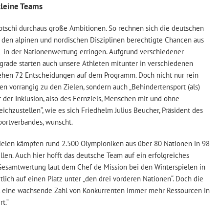
kleine Teams
otschi durchaus große Ambitionen. So rechnen sich die deutschen
n den alpinen und nordischen Disziplinen berechtigte Chancen aus
1 in der Nationenwertung erringen. Aufgrund verschiedener
grade starten auch unsere Athleten mitunter in verschiedenen
tehen 72 Entscheidungen auf dem Programm. Doch nicht nur rein
en vorrangig zu den Zielen, sondern auch „Behindertensport (als)
 der Inklusion, also des Fernziels, Menschen mit und ohne
ichzustellen“, wie es sich Friedhelm Julius Beucher, Präsident des
ortverbandes, wünscht.
pielen kämpfen rund 2.500 Olympioniken aus über 80 Nationen in 98
llen. Auch hier hofft das deutsche Team auf ein erfolgreiches
Gesamtwertung laut dem Chef de Mission bei den Winterspielen in
tztlich auf einen Platz unter „den drei vorderen Nationen“. Doch die
eil eine wachsende Zahl von Konkurrenten immer mehr Ressourcen in
rt.“