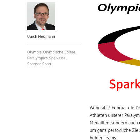
Ulrich Neumann
Olympia
,
Olympische Spiele
,
Paralympics
,
Sparkasse
,
Sponsor
,
Sport
Wenn ab 7. Februar die D
Athleten unserer Paralym
Medaillen, sondern auch
um ganz persönliche Ziel
beider Teams.