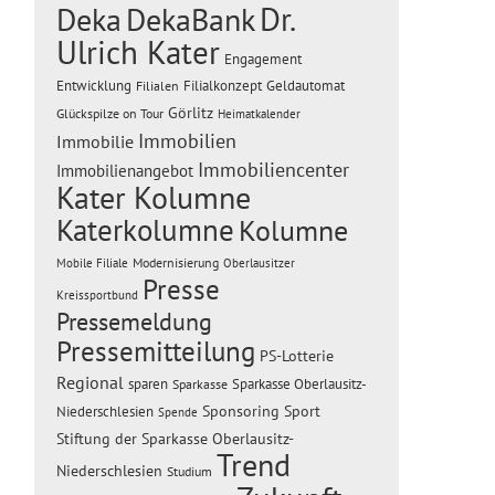
Dr.
Deka
DekaBank
Ulrich Kater
Engagement
Entwicklung
Filialen
Filialkonzept
Geldautomat
Görlitz
Glückspilze on Tour
Heimatkalender
Immobilien
Immobilie
Immobiliencenter
Immobilienangebot
Kater Kolumne
Katerkolumne
Kolumne
Modernisierung
Mobile Filiale
Oberlausitzer
Presse
Kreissportbund
Pressemeldung
Pressemitteilung
PS-Lotterie
Regional
sparen
Sparkasse Oberlausitz-
Sparkasse
Sponsoring
Sport
Niederschlesien
Spende
Stiftung der Sparkasse Oberlausitz-
Trend
Niederschlesien
Studium