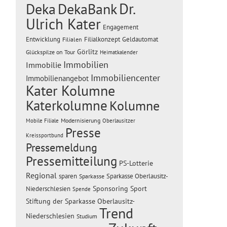
Dr.
Deka
DekaBank
Ulrich Kater
Engagement
Entwicklung
Filialen
Filialkonzept
Geldautomat
Görlitz
Glückspilze on Tour
Heimatkalender
Immobilien
Immobilie
Immobiliencenter
Immobilienangebot
Kater Kolumne
Katerkolumne
Kolumne
Modernisierung
Mobile Filiale
Oberlausitzer
Presse
Kreissportbund
Pressemeldung
Pressemitteilung
PS-Lotterie
Regional
sparen
Sparkasse Oberlausitz-
Sparkasse
Sponsoring
Sport
Niederschlesien
Spende
Stiftung der Sparkasse Oberlausitz-
Trend
Niederschlesien
Studium