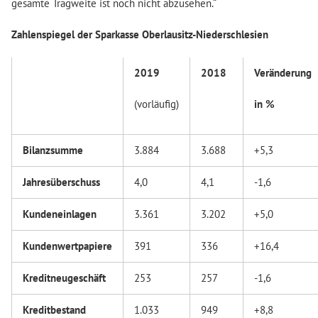
gesamte Tragweite ist noch nicht abzusehen.“
Zahlenspiegel der Sparkasse Oberlausitz-Niederschlesien
2019
2018
Veränderung
(vorläufig)
in %
Bilanzsumme
3.884
3.688
+5,3
Jahresüberschuss
4,0
4,1
-1,6
Kundeneinlagen
3.361
3.202
+5,0
Kundenwertpapiere
391
336
+16,4
Kreditneugeschäft
253
257
-1,6
Kreditbestand
1.033
949
+8,8