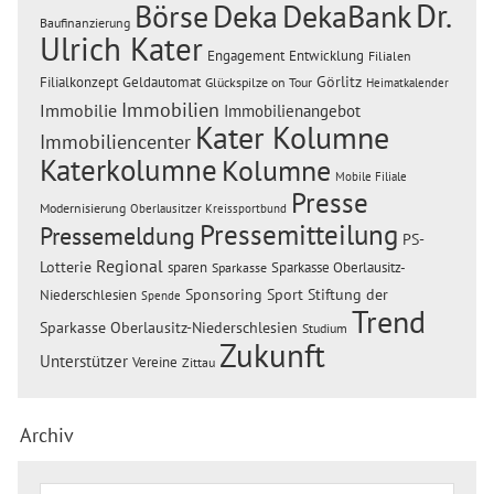
Dr.
Börse
Deka
DekaBank
Baufinanzierung
Ulrich Kater
Engagement
Entwicklung
Filialen
Görlitz
Filialkonzept
Geldautomat
Glückspilze on Tour
Heimatkalender
Immobilien
Immobilie
Immobilienangebot
Kater Kolumne
Immobiliencenter
Katerkolumne
Kolumne
Mobile Filiale
Presse
Modernisierung
Oberlausitzer Kreissportbund
Pressemitteilung
Pressemeldung
PS-
Regional
Lotterie
sparen
Sparkasse Oberlausitz-
Sparkasse
Sponsoring
Sport
Stiftung der
Niederschlesien
Spende
Trend
Sparkasse Oberlausitz-Niederschlesien
Studium
Zukunft
Unterstützer
Vereine
Zittau
Archiv