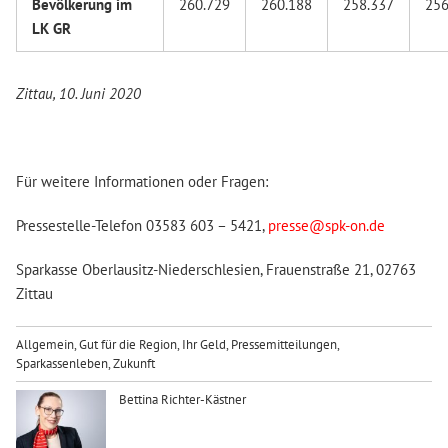
Bevölkerung im
260.729
260.188
258.337
256
LK GR
Zittau, 10. Juni 2020
Für weitere Informationen oder Fragen:
Pressestelle-Telefon 03583 603 – 5421,
presse@spk-on.de
Sparkasse Oberlausitz-Niederschlesien, Frauenstraße 21, 02763
Zittau
Allgemein
,
Gut für die Region
,
Ihr Geld
,
Pressemitteilungen
,
Sparkassenleben
,
Zukunft
Bettina Richter-Kästner