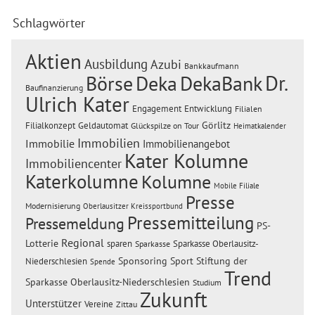
Schlagwörter
Aktien
Ausbildung
Azubi
Bankkaufmann
Dr.
Börse
Deka
DekaBank
Baufinanzierung
Ulrich Kater
Engagement
Entwicklung
Filialen
Görlitz
Filialkonzept
Geldautomat
Glückspilze on Tour
Heimatkalender
Immobilien
Immobilie
Immobilienangebot
Kater Kolumne
Immobiliencenter
Katerkolumne
Kolumne
Mobile Filiale
Presse
Modernisierung
Oberlausitzer Kreissportbund
Pressemitteilung
Pressemeldung
PS-
Regional
Lotterie
sparen
Sparkasse Oberlausitz-
Sparkasse
Sponsoring
Sport
Stiftung der
Niederschlesien
Spende
Trend
Sparkasse Oberlausitz-Niederschlesien
Studium
Zukunft
Unterstützer
Vereine
Zittau