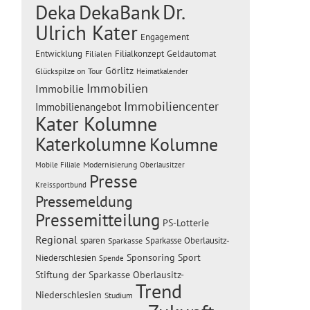
Dr.
Deka
DekaBank
Ulrich Kater
Engagement
Entwicklung
Filialen
Filialkonzept
Geldautomat
Görlitz
Glückspilze on Tour
Heimatkalender
Immobilien
Immobilie
Immobiliencenter
Immobilienangebot
Kater Kolumne
Katerkolumne
Kolumne
Modernisierung
Mobile Filiale
Oberlausitzer
Presse
Kreissportbund
Pressemeldung
Pressemitteilung
PS-Lotterie
Regional
sparen
Sparkasse Oberlausitz-
Sparkasse
Sponsoring
Sport
Niederschlesien
Spende
Stiftung der Sparkasse Oberlausitz-
Trend
Niederschlesien
Studium