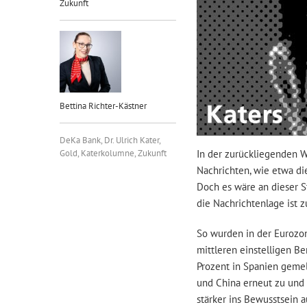
Zukunft
Bettina Richter-Kästner
DeKa Bank
,
Dr. Ulrich Kater
,
Gold
,
Katerkolumne
,
Zukunft
In der zurückliegenden W
Nachrichten, wie etwa di
Doch es wäre an dieser St
die Nachrichtenlage ist 
So wurden in der Eurozon
mittleren einstelligen B
Prozent in Spanien geme
und China erneut zu und 
stärker ins Bewusstsein a