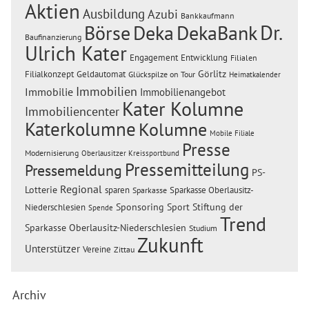
Aktien
Ausbildung
Azubi
Bankkaufmann
Dr.
Börse
Deka
DekaBank
Baufinanzierung
Ulrich Kater
Engagement
Entwicklung
Filialen
Görlitz
Filialkonzept
Geldautomat
Glückspilze on Tour
Heimatkalender
Immobilien
Immobilie
Immobilienangebot
Kater Kolumne
Immobiliencenter
Katerkolumne
Kolumne
Mobile Filiale
Presse
Modernisierung
Oberlausitzer Kreissportbund
Pressemitteilung
Pressemeldung
PS-
Regional
Lotterie
sparen
Sparkasse Oberlausitz-
Sparkasse
Sponsoring
Sport
Stiftung der
Niederschlesien
Spende
Trend
Sparkasse Oberlausitz-Niederschlesien
Studium
Zukunft
Unterstützer
Vereine
Zittau
Archiv