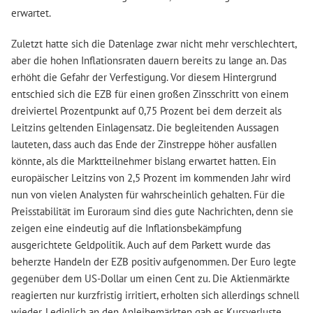
erwartet.
Zuletzt hatte sich die Datenlage zwar nicht mehr verschlechtert,
aber die hohen Inflationsraten dauern bereits zu lange an. Das
erhöht die Gefahr der Verfestigung. Vor diesem Hintergrund
entschied sich die EZB für einen großen Zinsschritt von einem
dreiviertel Prozentpunkt auf 0,75 Prozent bei dem derzeit als
Leitzins geltenden Einlagensatz. Die begleitenden Aussagen
lauteten, dass auch das Ende der Zinstreppe höher ausfallen
könnte, als die Marktteilnehmer bislang erwartet hatten. Ein
europäischer Leitzins von 2,5 Prozent im kommenden Jahr wird
nun von vielen Analysten für wahrscheinlich gehalten. Für die
Preisstabilität im Euroraum sind dies gute Nachrichten, denn sie
zeigen eine eindeutig auf die Inflationsbekämpfung
ausgerichtete Geldpolitik. Auch auf dem Parkett wurde das
beherzte Handeln der EZB positiv aufgenommen. Der Euro legte
gegenüber dem US-Dollar um einen Cent zu. Die Aktienmärkte
reagierten nur kurzfristig irritiert, erholten sich allerdings schnell
wieder. Lediglich an den Anleihemärkten gab es Kursverluste.