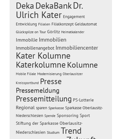
Dr.
Deka
DekaBank
Ulrich Kater
Engagement
Entwicklung
Filialen
Filialkonzept
Geldautomat
Görlitz
Glückspilze on Tour
Heimatkalender
Immobilien
Immobilie
Immobiliencenter
Immobilienangebot
Kater Kolumne
Katerkolumne
Kolumne
Modernisierung
Mobile Filiale
Oberlausitzer
Presse
Kreissportbund
Pressemeldung
Pressemitteilung
PS-Lotterie
Regional
sparen
Sparkasse Oberlausitz-
Sparkasse
Sponsoring
Sport
Niederschlesien
Spende
Stiftung der Sparkasse Oberlausitz-
Trend
Niederschlesien
Studium