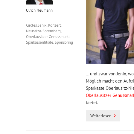
Ulrich Neumann
Circles
,
Jenix
,
Konzert
,
Neusalza-Spremberg
,
Oberlausitzer Genussmarkt
,
Sparkassenfiliale
,
Sponsoring
… und zwar von Jenix, wo
Möglich macht den Auftr
Sparkasse Oberlausitz-Ni
Oberlausitzer Genussmar
bietet.
Weiterlesen