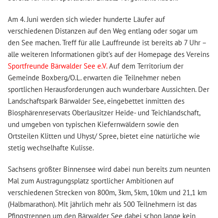
Am 4. Juni werden sich wieder hunderte Läufer auf
verschiedenen Distanzen auf den Weg entlang oder sogar um
den See machen. Treff für alle Lauffreunde ist bereits ab 7 Uhr –
alle weiteren Informationen gibt’s auf der Homepage des Vereins
Sportfreunde Bärwalder See e.V.
Auf dem Territorium der
Gemeinde Boxberg/O.L. erwarten die Teilnehmer neben
sportlichen Herausforderungen auch wunderbare Aussichten. Der
Landschaftspark Bärwalder See, eingebettet inmitten des
Biosphärenreservats Oberlausitzer Heide- und Teichlandschaft,
und umgeben von typischen Kiefernwäldern sowie den
Ortsteilen Klitten und Uhyst/ Spree, bietet eine natürliche wie
stetig wechselhafte Kulisse.
Sachsens größter Binnensee wird dabei nun bereits zum neunten
Mal zum Austragungsplatz sportlicher Ambitionen auf
verschiedenen Strecken von 800m, 3km, 5km, 10km und 21,1 km
(Halbmarathon). Mit jährlich mehr als 500 Teilnehmern ist das
Pfingstrennen um den Bärwalder See dabei schon lange kein