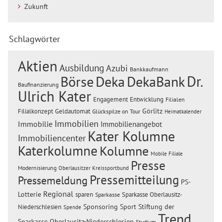
Zukunft
Schlagwörter
Aktien
Ausbildung
Azubi
Bankkaufmann
Dr.
Börse
Deka
DekaBank
Baufinanzierung
Ulrich Kater
Engagement
Entwicklung
Filialen
Görlitz
Filialkonzept
Geldautomat
Glückspilze on Tour
Heimatkalender
Immobilien
Immobilie
Immobilienangebot
Kater Kolumne
Immobiliencenter
Katerkolumne
Kolumne
Mobile Filiale
Presse
Modernisierung
Oberlausitzer Kreissportbund
Pressemitteilung
Pressemeldung
PS-
Regional
Lotterie
sparen
Sparkasse Oberlausitz-
Sparkasse
Sponsoring
Sport
Stiftung der
Niederschlesien
Spende
Trend
Sparkasse Oberlausitz-Niederschlesien
Studium