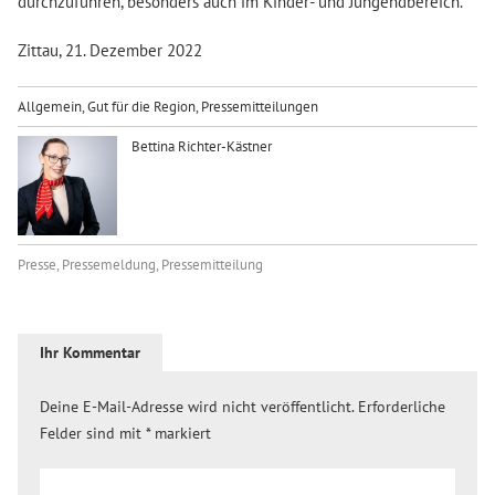
durchzuführen, besonders auch im Kinder- und Jungendbereich.
Zittau, 21. Dezember 2022
Allgemein
,
Gut für die Region
,
Pressemitteilungen
Bettina Richter-Kästner
Presse
,
Pressemeldung
,
Pressemitteilung
Ihr Kommentar
Deine E-Mail-Adresse wird nicht veröffentlicht.
Erforderliche
Felder sind mit
*
markiert