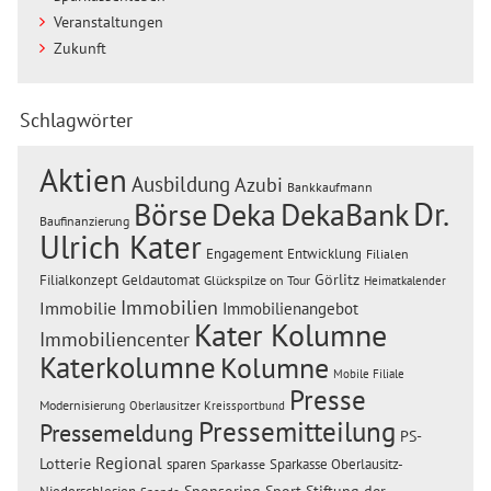
Veranstaltungen
Zukunft
Schlagwörter
Aktien
Ausbildung
Azubi
Bankkaufmann
Dr.
Börse
Deka
DekaBank
Baufinanzierung
Ulrich Kater
Engagement
Entwicklung
Filialen
Görlitz
Filialkonzept
Geldautomat
Glückspilze on Tour
Heimatkalender
Immobilien
Immobilie
Immobilienangebot
Kater Kolumne
Immobiliencenter
Katerkolumne
Kolumne
Mobile Filiale
Presse
Modernisierung
Oberlausitzer Kreissportbund
Pressemitteilung
Pressemeldung
PS-
Regional
Lotterie
sparen
Sparkasse Oberlausitz-
Sparkasse