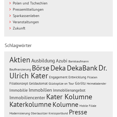
Polen und Tschechien
Pressemitteilungen
Sparkassenleben
Veranstaltungen
Zukunft
Schlagwörter
Aktien
Ausbildung
Azubi
Bankkaufmann
Dr.
Börse
Deka
DekaBank
Baufinanzierung
Ulrich Kater
Engagement
Entwicklung
Filialen
Görlitz
Filialkonzept
Geldautomat
Glückspilze on Tour
Heimatkalender
Immobilien
Immobilie
Immobilienangebot
Kater Kolumne
Immobiliencenter
Katerkolumne
Kolumne
Mobile Filiale
Presse
Modernisierung
Oberlausitzer Kreissportbund