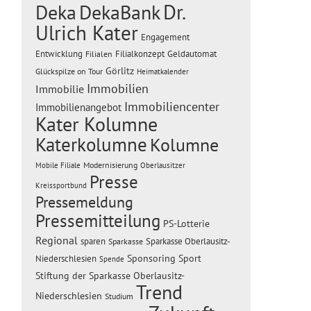
Dr.
Deka
DekaBank
Ulrich Kater
Engagement
Entwicklung
Filialen
Filialkonzept
Geldautomat
Görlitz
Glückspilze on Tour
Heimatkalender
Immobilien
Immobilie
Immobiliencenter
Immobilienangebot
Kater Kolumne
Katerkolumne
Kolumne
Modernisierung
Mobile Filiale
Oberlausitzer
Presse
Kreissportbund
Pressemeldung
Pressemitteilung
PS-Lotterie
Regional
sparen
Sparkasse Oberlausitz-
Sparkasse
Sponsoring
Sport
Niederschlesien
Spende
Stiftung der Sparkasse Oberlausitz-
Trend
Niederschlesien
Studium