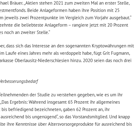
hael Bräuer. „Aktien stehen 2021 zum zweiten Mal an erster Stelle,
estmentfonds. Beide Anlageformen haben ihre Position mit 25
m jeweils zwei Prozentpunkte im Vergleich zum Vorjahr ausgebaut.“
zehnte die beliebteste Anlageform – rangiere jetzt mit 20 Prozent
es noch an zweiter Stelle.“
aber, dass sich das Interesse an den sogenannten Kryptowährungen mit
m Laufe eines Jahres mehr als verdoppelt habe, fügt Grit Fugmann,
arkasse Oberlausitz-Niederschlesien hinzu. 2020 seien das noch drei
 Verbesserungsbedarf
Teilnehmenden der Studie zu verstehen gegeben, wie es um ihr
. „Das Ergebnis: Während insgesamt 65 Prozent ihr allgemeines
 bis befriedigend bezeichneten, gaben 62 Prozent an, ihr
 ausreichend bis ungenügend“, so das Vorstandsmitglied. Und knapp
alte ihre Kenntnisse über Altersvorsorgeprodukte für ausreichend bis