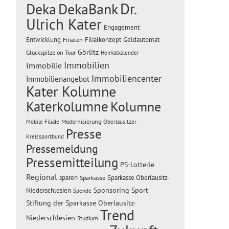
Dr.
Deka
DekaBank
Ulrich Kater
Engagement
Entwicklung
Filialen
Filialkonzept
Geldautomat
Görlitz
Glückspilze on Tour
Heimatkalender
Immobilien
Immobilie
Immobiliencenter
Immobilienangebot
Kater Kolumne
Katerkolumne
Kolumne
Modernisierung
Mobile Filiale
Oberlausitzer
Presse
Kreissportbund
Pressemeldung
Pressemitteilung
PS-Lotterie
Regional
sparen
Sparkasse Oberlausitz-
Sparkasse
Sponsoring
Sport
Niederschlesien
Spende
Stiftung der Sparkasse Oberlausitz-
Trend
Niederschlesien
Studium