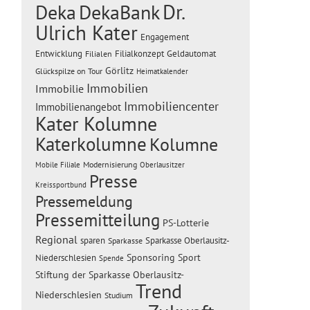
Dr.
Deka
DekaBank
Ulrich Kater
Engagement
Entwicklung
Filialen
Filialkonzept
Geldautomat
Görlitz
Glückspilze on Tour
Heimatkalender
Immobilien
Immobilie
Immobiliencenter
Immobilienangebot
Kater Kolumne
Katerkolumne
Kolumne
Modernisierung
Mobile Filiale
Oberlausitzer
Presse
Kreissportbund
Pressemeldung
Pressemitteilung
PS-Lotterie
Regional
sparen
Sparkasse Oberlausitz-
Sparkasse
Sponsoring
Sport
Niederschlesien
Spende
Stiftung der Sparkasse Oberlausitz-
Trend
Niederschlesien
Studium