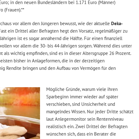
 Euro; in den neuen Bundesländern bei 1.171 Euro (Männer)
 (Frauen).**
rchaus vor allem den Jüngeren bewusst, wie der aktuelle
Deka-
 Fast ein Drittel aller Befragten hegt den Vorsatz, regelmäßiger zu
Jährigen ist es sogar annähernd die Hälfte. Für einen finanziell
ollen vor allem die 30- bis 44-Jährigen sorgen. Während dies unter
t als wichtig empfinden, sind es in dieser Altersgruppe 26 Prozent.
isten bisher in Anlageformen, die in der derzeitigen
nig Rendite bringen und den Aufbau von Vermögen für den
Mögliche Gründe, warum viele ihren
Sparbeginn immer wieder auf später
verschieben, sind Unsicherheit und
mangelndes Wissen. Nur jeder Dritte schätzt
laut Anlegermonitor sein Rentenniveau
realistisch ein. Zwei Drittel der Befragten
wünschen sich, dass ein Berater die