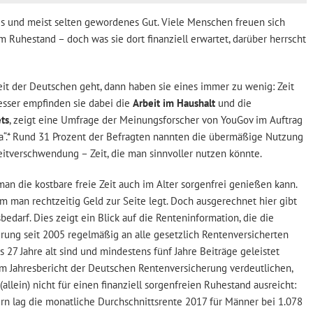
ares und meist selten gewordenes Gut. Viele Menschen freuen sich
m Ruhestand – doch was sie dort finanziell erwartet, darüber herrscht
t der Deutschen geht, dann haben sie eines immer zu wenig: Zeit
fresser empfinden sie dabei die
Arbeit im Haushalt
und die
ts
, zeigt eine Umfrage der Meinungsforscher von YouGov im Auftrag
ina“.* Rund 31 Prozent der Befragten nannten die übermäßige Nutzung
Zeitverschwendung – Zeit, die man sinnvoller nutzen könnte.
an die kostbare freie Zeit auch im Alter sorgenfrei genießen kann.
m man rechtzeitig Geld zur Seite legt. Doch ausgerechnet hier gibt
darf. Dies zeigt ein Blick auf die Renteninformation, die die
ung seit 2005 regelmäßig an alle gesetzlich Rentenversicherten
s 27 Jahre alt sind und mindestens fünf Jahre Beiträge geleistet
m Jahresbericht der Deutschen Rentenversicherung verdeutlichen,
(allein) nicht für einen finanziell sorgenfreien Ruhestand ausreicht:
rn lag die monatliche Durchschnittsrente 2017 für Männer bei 1.078