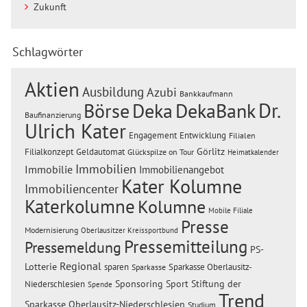
Zukunft
Schlagwörter
Aktien
Ausbildung
Azubi
Bankkaufmann
Dr.
Börse
Deka
DekaBank
Baufinanzierung
Ulrich Kater
Engagement
Entwicklung
Filialen
Görlitz
Filialkonzept
Geldautomat
Glückspilze on Tour
Heimatkalender
Immobilien
Immobilie
Immobilienangebot
Kater Kolumne
Immobiliencenter
Katerkolumne
Kolumne
Mobile Filiale
Presse
Modernisierung
Oberlausitzer Kreissportbund
Pressemitteilung
Pressemeldung
PS-
Regional
Lotterie
sparen
Sparkasse Oberlausitz-
Sparkasse
Sponsoring
Sport
Stiftung der
Niederschlesien
Spende
Trend
Sparkasse Oberlausitz-Niederschlesien
Studium